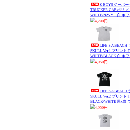
Z-BOYS ジー
TRUCKER CAP ポリ
WHITE/NAVY 白 
4,290円
LIFE’S A BEA
SKULL Ver.1 プリン
WHITE/BLACK 白 
4,950円
LIFE’S A BEA
SKULL Ver.2 プリン
BLACK/WHITE 黒x
4,950円