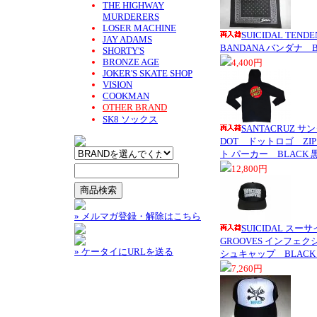
THE HIGHWAY
MURDERERS
LOSER MACHINE
SUICIDAL TE
JAY ADAMS
BANDANA バンダナ 
SHORTY'S
BRONZE AGE
4,400円
JOKER'S SKATE SHOP
VISION
COOKMAN
OTHER BRAND
SK8 ソックス
SANTACRUZ サ
DOT ドットロゴ ZI
ト パーカー BLACK 
12,800円
» メルマガ登録・解除はこちら
SUICIDAL スーサイ
GROOVES インフェ
» ケータイにURLを送る
シュキャップ BLACK
7,260円