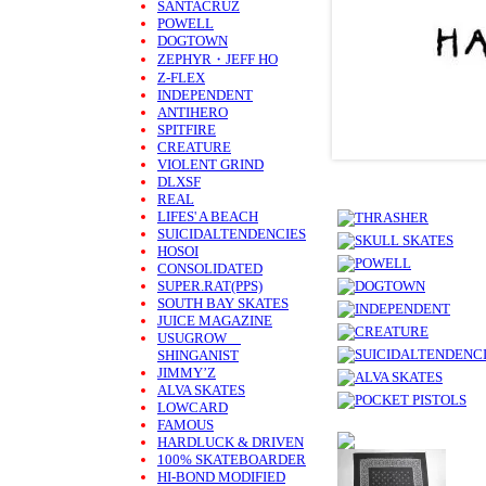
SANTACRUZ
POWELL
DOGTOWN
ZEPHYR・JEFF HO
Z-FLEX
INDEPENDENT
ANTIHERO
SPITFIRE
CREATURE
VIOLENT GRIND
DLXSF
REAL
LIFES' A BEACH
SUICIDALTENDENCIES
HOSOI
CONSOLIDATED
SUPER.RAT(PPS)
SOUTH BAY SKATES
JUICE MAGAZINE
USUGROW
SHINGANIST
JIMMY’Z
ALVA SKATES
LOWCARD
FAMOUS
HARDLUCK & DRIVEN
100% SKATEBOARDER
HI-BOND MODIFIED