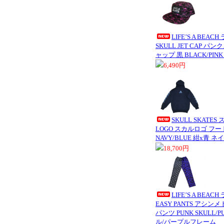
LIFE’S A BEA
SKULL JET CAP 
ャップ 黒 BLACK/PI
6,490円
SKULL SKATE
LOGO スカルロゴ フ
NAVY/BLUE 紺x青
18,700円
LIFE’S A BEA
EASY PANTS アシ
パンツ PUNK SKULL/P
ル/パープルフレーム