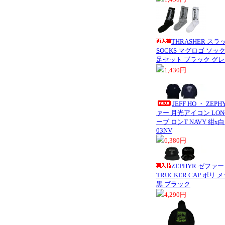
THRASHER スラ
SOCKS マグロゴ ソック
足セット ブラック グレ
1,430円
JEFF HO ・ Z
ァー 月光アイコン LONG
ーブ ロンT NAVY 紺x白
03NV
6,380円
ZEPHYR ゼフ
TRUCKER CAP ポリ
黒 ブラック
4,290円