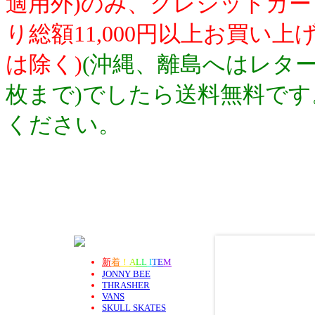
適用外)のみ、クレジットカ
り総額11,000円以上お買い
は除く)
(沖縄、離島へはレター
枚まで)でしたら送料無料で
ください。
新
着
！
A
L
L
I
T
E
M
JONNY BEE
THRASHER
VANS
SKULL SKATES