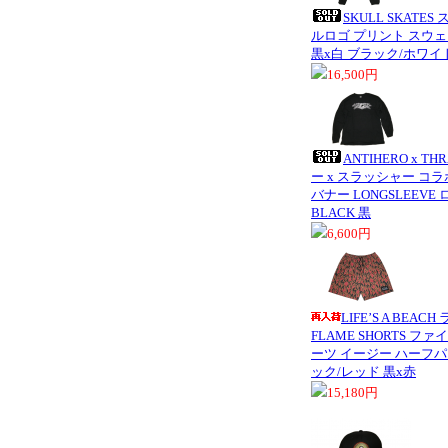
SKULL SKATE
ルロゴ プリント スウェ
黒x白 ブラック/ホワイ
16,500円
ANTIHERO x 
ー x スラッシャー コラボ
バナー LONGSLEEV
BLACK 黒
6,600円
LIFE’S A BEA
FLAME SHORTS フ
ーツ イージー ハーフパン
ック/レッド 黒x赤
15,180円