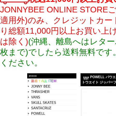
JONNYBEE ONLINE S
適用外)のみ、クレジットカー
り総額11,000円以上お買い
は除く)
(沖縄、離島へはレター
枚まで)でしたら送料無料です
ください。
POWELL パウエル
新
着
！
A
L
L
I
T
E
M
トウエイト ジッパーフー
JONNY BEE
THRASHER
VANS
SKULL SKATES
SANTACRUZ
POWELL