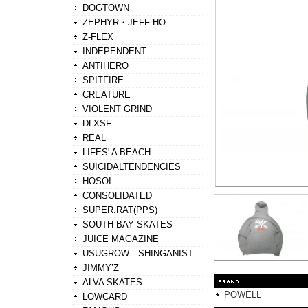
DOGTOWN
ZEPHYR・JEFF HO
Z-FLEX
INDEPENDENT
ANTIHERO
SPITFIRE
CREATURE
VIOLENT GRIND
DLXSF
REAL
LIFES' A BEACH
SUICIDALTENDENCIES
HOSOI
CONSOLIDATED
SUPER.RAT(PPS)
SOUTH BAY SKATES
JUICE MAGAZINE
USUGROW SHINGANIST
JIMMY’Z
ALVA SKATES
POWELL
LOWCARD