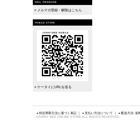
» メルマガ登録・解除はこちら
» ケータイにURLを送る
特定商取引法に基づく表記
｜
支払い方法について
｜
配送方法･送
©JONNY BEE ONLINE STORE.ALL RIGHTS RESERVED.