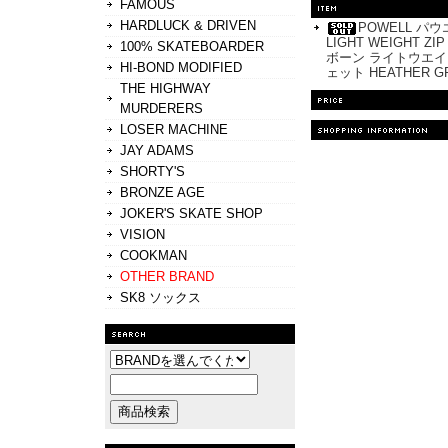
FAMOUS
HARDLUCK & DRIVEN
POWELL パウエ
LIGHT WEIGHT Z
100% SKATEBOARDER
ボーン ライトウエイ
HI-BOND MODIFIED
ェット HEATHER 
THE HIGHWAY
MURDERERS
LOSER MACHINE
JAY ADAMS
SHORTY'S
BRONZE AGE
JOKER'S SKATE SHOP
VISION
COOKMAN
OTHER BRAND
SK8 ソックス