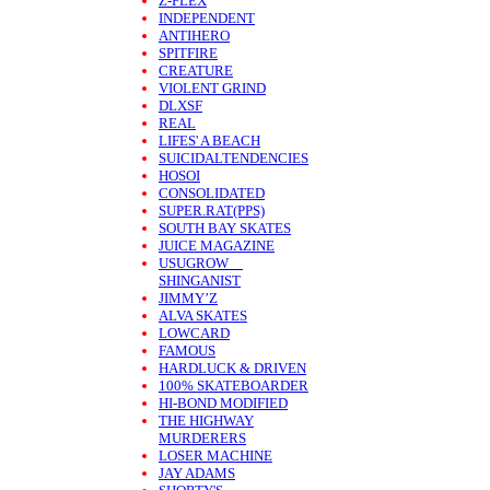
Z-FLEX
INDEPENDENT
ANTIHERO
SPITFIRE
CREATURE
VIOLENT GRIND
DLXSF
REAL
LIFES' A BEACH
SUICIDALTENDENCIES
HOSOI
CONSOLIDATED
SUPER.RAT(PPS)
SOUTH BAY SKATES
JUICE MAGAZINE
USUGROW
SHINGANIST
JIMMY’Z
ALVA SKATES
LOWCARD
FAMOUS
HARDLUCK & DRIVEN
100% SKATEBOARDER
HI-BOND MODIFIED
THE HIGHWAY
MURDERERS
LOSER MACHINE
JAY ADAMS