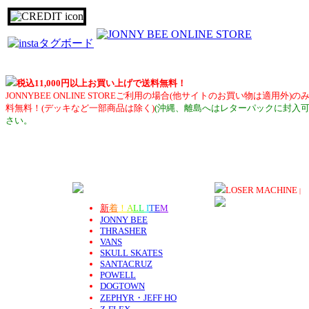
税込11,000円以上お買い上げで送料無料！
JONNYBEE ONLINE STOREご利用の場合(他サイトのお買い物は適
料無料！(デッキなど一部商品は除く)
(沖縄、離島へはレターパックに封入可
さい。
LOSER MACHINE
|
新
着
！
A
L
L
I
T
E
M
JONNY BEE
THRASHER
VANS
SKULL SKATES
SANTACRUZ
POWELL
DOGTOWN
ZEPHYR・JEFF HO