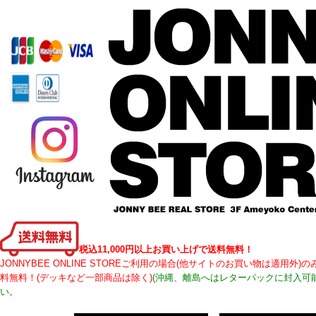
税込11,000円以上お買い上げで送料無料！
JONNYBEE ONLINE STOREご利用の場合(他サイトのお買い物は適用
料無料！(デッキなど一部商品は除く)
(沖縄、離島へはレターパックに封入可
い。