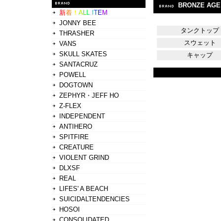
BRONZE AGE
新
着
！
A
L
L
I
T
E
M
JONNY BEE
タンクトップ
THRASHER
スウェット
VANS
SKULL SKATES
キャップ
SANTACRUZ
POWELL
DOGTOWN
ZEPHYR・JEFF HO
Z-FLEX
INDEPENDENT
ANTIHERO
SPITFIRE
CREATURE
VIOLENT GRIND
DLXSF
REAL
LIFES' A BEACH
SUICIDALTENDENCIES
HOSOI
CONSOLIDATED