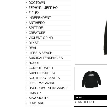
DOGTOWN
ZEPHYR・JEFF HO
Z-FLEX
INDEPENDENT
ANTIHERO
SPITFIRE
CREATURE
VIOLENT GRIND
DLXSF
REAL
LIFES' A BEACH
SUICIDALTENDENCIES
HOSOI
CONSOLIDATED
SUPER.RAT(PPS)
SOUTH BAY SKATES
JUICE MAGAZINE
USUGROW SHINGANIST
JIMMY’Z
ALVA SKATES
ANTIHERO
LOWCARD