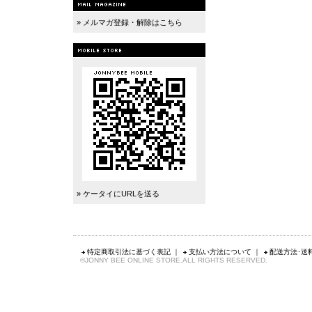
» メルマガ登録・解除はこちら
» ケータイにURLを送る
特定商取引法に基づく表記
｜
支払い方法について
｜
配送方法･送
©JONNY BEE ONLINE STORE.ALL RIGHTS RESERVED.