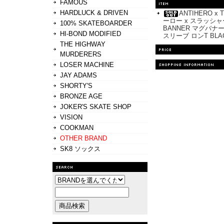
FAMOUS
HARDLUCK & DRIVEN
ANTIHERO x
ーロー x スラッシャ
100% SKATEBOARDER
BANNER マグバナー
HI-BOND MODIFIED
スリーブ ロンT BLA
THE HIGHWAY
MURDERERS
LOSER MACHINE
JAY ADAMS
SHORTY'S
BRONZE AGE
JOKER'S SKATE SHOP
VISION
COOKMAN
OTHER BRAND
SK8 ソックス