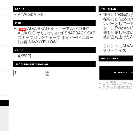
ALVA SKATES
1970s-198
在籍した伝説のス
ンバーとして一
ター、Tony Al
ALVA SKATES トニーアルバ TONY
他を圧倒した攻
ALVA O.G オリジナルロゴ SNAPBACK CAP
彼が立ち上げたAL
スナップバックキャップ ネイビー/イエロー
紺x黄 NAVY/YELLOW
フロントにALV
フリーサイズ
4,950円
»
この商品について
»
この商品を友達に