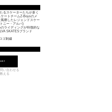
0s名だたるスケーターたちが多く
ケートチームZ-Boysのメ
世風靡したレジェンドスケー
va(トニー・アルバ)
めのライディングが特徴的な
VA SKATESブランド
Aロゴ刺繍
問い合わせる
教える