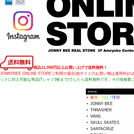
税込11,000円以上お買い上げで送料無料！
JONNYBEE ONLINE STOREご利用の場合(他サイトのお買い物は適
ックに封入可能な商品(Tシャツ3枚まで)でしたら送料無料です。その他複数
新
着
！
A
L
L
I
T
E
M
JONNY BEE
THRASHER
VANS
SKULL SKATES
SANTACRUZ