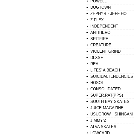
POWELL
DOGTOWN
ZEPHYR・JEFF HO
Z-FLEX
INDEPENDENT
ANTIHERO
SPITFIRE
CREATURE
VIOLENT GRIND
DLXSF
REAL
LIFES' A BEACH
SUICIDALTENDENCIES
HOSOI
CONSOLIDATED
SUPER.RAT(PPS)
SOUTH BAY SKATES
JUICE MAGAZINE
USUGROW SHINGANI
JIMMY’Z
ALVA SKATES
LOWCARD