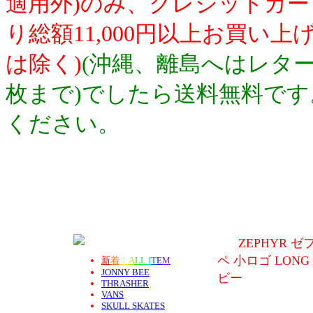
適用外)のみ、クレジットカ
り総額11,000円以上お買い
は除く)
(沖縄、離島へはレター
枚まで)でしたら送料無料で
ください。
ZEPHYR 
ペ 小ロゴ LONG
新
着
！
A
L
L
I
T
E
M
JONNY BEE
ビー
THRASHER
VANS
SKULL SKATES