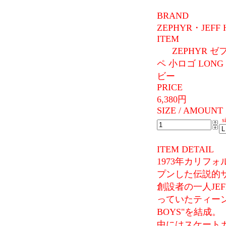
BRAND
ZEPHYR・JEFF 
ITEM
ZEPHYR 
ペ 小ロゴ LONG
ビー
PRICE
6,380円
SIZE / AMOUNT
si
ITEM DETAIL
1973年カリフ
プンした伝説的サーフシ
創設者の一人JE
っていたティーン
BOYS"を結成。
中にはスケート