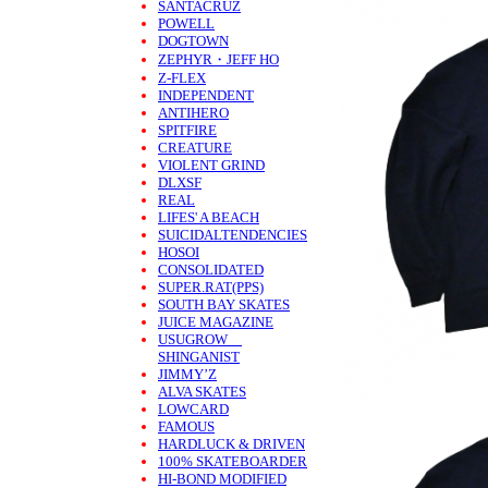
SANTACRUZ
POWELL
DOGTOWN
ZEPHYR・JEFF HO
Z-FLEX
INDEPENDENT
ANTIHERO
SPITFIRE
CREATURE
VIOLENT GRIND
DLXSF
REAL
LIFES' A BEACH
SUICIDALTENDENCIES
HOSOI
CONSOLIDATED
SUPER.RAT(PPS)
SOUTH BAY SKATES
JUICE MAGAZINE
USUGROW
SHINGANIST
JIMMY’Z
ALVA SKATES
LOWCARD
FAMOUS
HARDLUCK & DRIVEN
100% SKATEBOARDER
HI-BOND MODIFIED