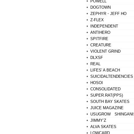
POWELL
DOGTOWN
ZEPHYR・JEFF HO
Z-FLEX
INDEPENDENT
ANTIHERO
SPITFIRE
CREATURE
VIOLENT GRIND
DLXSF
REAL
LIFES' A BEACH
SUICIDALTENDENCIES
HOSOI
CONSOLIDATED
SUPER.RAT(PPS)
SOUTH BAY SKATES
JUICE MAGAZINE
USUGROW SHINGANI
JIMMY’Z
ALVA SKATES
LOWCARD