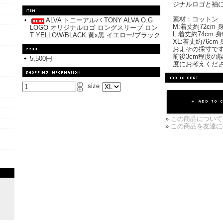
ジナルロゴと袖
素材：コットン
ALVA トニーアルバ TONY ALVA O.G
M:着丈約72cm 
LOGO オリジナルロゴ ロングスリーブ ロン
L:着丈約74cm 
T YELLOW/BLACK 黄x黒 イエロー/ブラック
XL:着丈約76cm
およその採寸で
前後3cm程度の
5,500円
度にお考えくだ
size
»
この商品について
»
この商品を友達に