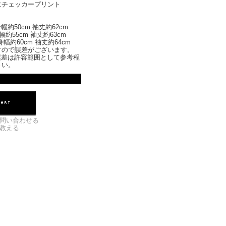
にチェッカープリント
身幅約50cm 袖丈約62cm
身幅約55cm 袖丈約63cm
 身幅約60cm 袖丈約64cm
すので誤差がございます。
誤差は許容範囲として参考程
さい。
問い合わせる
教える