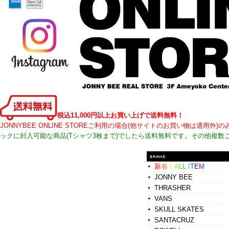
税込11,000円以上お買い上げで送料無料！
JONNYBEE ONLINE STOREご利用の場合(他サイトのお買い物は適
ックに封入可能な商品(Tシャツ3枚まで)でしたら送料無料です。その他複数
新
着
！
A
L
L
I
T
E
M
JONNY BEE
THRASHER
VANS
SKULL SKATES
SANTACRUZ