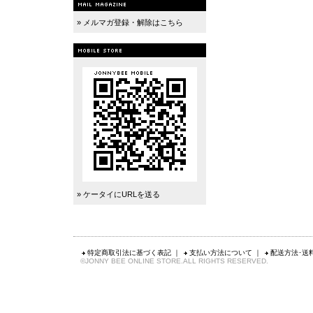
» メルマガ登録・解除はこちら
» ケータイにURLを送る
特定商取引法に基づく表記
｜
支払い方法について
｜
配送方法･送
©JONNY BEE ONLINE STORE.ALL RIGHTS RESERVED.