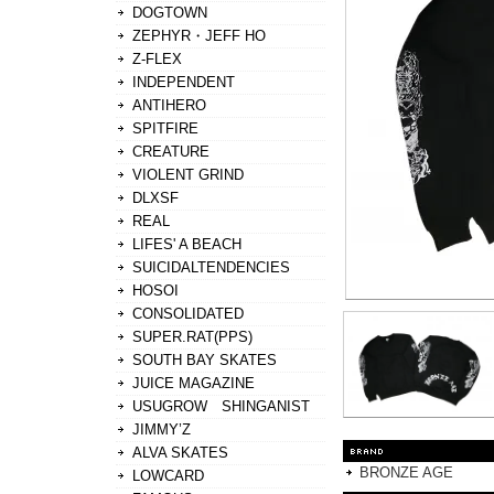
DOGTOWN
ZEPHYR・JEFF HO
Z-FLEX
INDEPENDENT
ANTIHERO
SPITFIRE
CREATURE
VIOLENT GRIND
DLXSF
REAL
LIFES' A BEACH
SUICIDALTENDENCIES
HOSOI
CONSOLIDATED
SUPER.RAT(PPS)
SOUTH BAY SKATES
JUICE MAGAZINE
USUGROW SHINGANIST
JIMMY’Z
ALVA SKATES
BRONZE AGE
LOWCARD