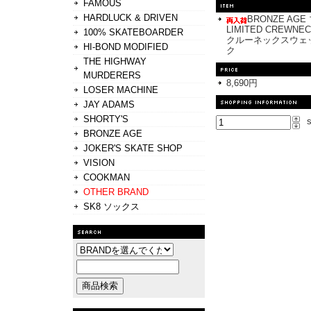
FAMOUS
HARDLUCK & DRIVEN
BRONZE AG
LIMITED CREWN
100% SKATEBOARDER
クルーネックスウェット
HI-BOND MODIFIED
ク
THE HIGHWAY
MURDERERS
8,690円
LOSER MACHINE
JAY ADAMS
SHORTY'S
s
BRONZE AGE
JOKER'S SKATE SHOP
VISION
COOKMAN
OTHER BRAND
SK8 ソックス