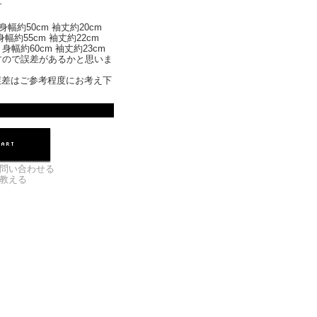
す
身幅約50cm 袖丈約20cm
身幅約55cm 袖丈約22cm
 身幅約60cm 袖丈約23cm
すので誤差があるかと思いま
誤差はご参考程度にお考え下
問い合わせる
教える