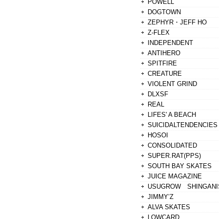
POWELL
DOGTOWN
ZEPHYR・JEFF HO
Z-FLEX
INDEPENDENT
ANTIHERO
SPITFIRE
CREATURE
VIOLENT GRIND
DLXSF
REAL
LIFES' A BEACH
SUICIDALTENDENCIES
HOSOI
CONSOLIDATED
SUPER.RAT(PPS)
SOUTH BAY SKATES
JUICE MAGAZINE
USUGROW SHINGANI
JIMMY’Z
ALVA SKATES
LOWCARD