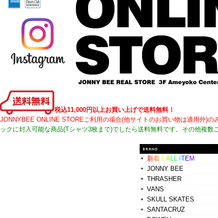
税込11,000円以上お買い上げで送料無料！
JONNYBEE ONLINE STOREご利用の場合(他サイトのお買い物は適
ックに封入可能な商品(Tシャツ3枚まで)でしたら送料無料です。その他複数
新
着
！
A
L
L
I
T
E
M
JONNY BEE
THRASHER
VANS
SKULL SKATES
SANTACRUZ