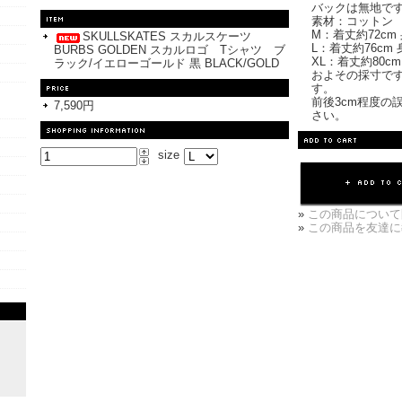
バックは無地で
素材：コットン
M：着丈約72cm 
SKULLSKATES スカルスケーツ
L：着丈約76cm 
BURBS GOLDEN スカルロゴ Tシャツ ブ
XL：着丈約80cm
ラック/イエローゴールド 黒 BLACK/GOLD
およその採寸で
す。
前後3cm程度の
7,590円
さい。
size
»
この商品について
»
この商品を友達に