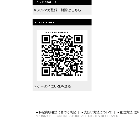
» メルマガ登録・解除はこちら
» ケータイにURLを送る
特定商取引法に基づく表記
｜
支払い方法について
｜
配送方法･送
©JONNY BEE ONLINE STORE.ALL RIGHTS RESERVED.