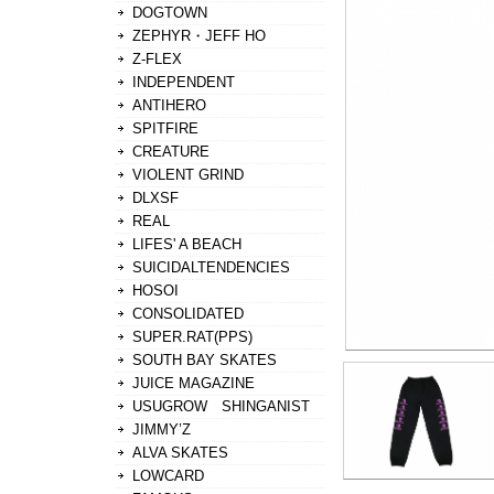
DOGTOWN
ZEPHYR・JEFF HO
Z-FLEX
INDEPENDENT
ANTIHERO
SPITFIRE
CREATURE
VIOLENT GRIND
DLXSF
REAL
LIFES' A BEACH
SUICIDALTENDENCIES
HOSOI
CONSOLIDATED
SUPER.RAT(PPS)
SOUTH BAY SKATES
JUICE MAGAZINE
USUGROW SHINGANIST
JIMMY’Z
ALVA SKATES
LOWCARD