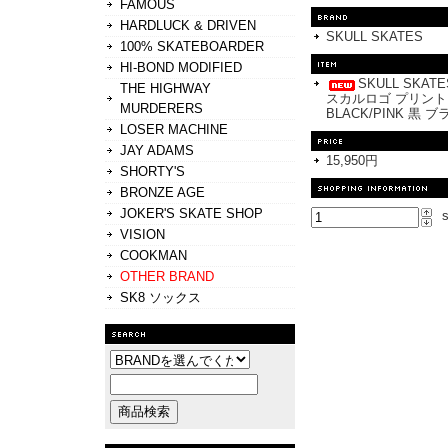
FAMOUS
HARDLUCK & DRIVEN
SKULL SKATES
100% SKATEBOARDER
HI-BOND MODIFIED
SKULL SKA
THE HIGHWAY
スカルロゴ プリン
MURDERERS
BLACK/PINK 黒 
LOSER MACHINE
JAY ADAMS
15,950円
SHORTY'S
BRONZE AGE
JOKER'S SKATE SHOP
s
VISION
COOKMAN
OTHER BRAND
SK8 ソックス