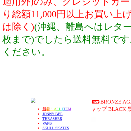
適用外)のみ、クレジットカ
り総額11,000円以上お買い
は除く)
(沖縄、離島へはレター
枚まで)でしたら送料無料で
ください。
BRONZE A
ャップ BLACK
新
着
！
A
L
L
I
T
E
M
JONNY BEE
THRASHER
VANS
SKULL SKATES