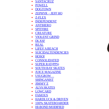
SANTACRUZ
POWELL
DOGTOWN
ZEPHYR・JEFF HO
Z-FLEX
INDEPENDENT
ANTIHERO
SPITFIRE
CREATURE
VIOLENT GRIND
DLXSF
REAL
LIFES' A BEACH
SUICIDALTENDENCIES
HOSOI
CONSOLIDATED
SUPER.RAT(PPS)
SOUTH BAY SKATES
JUICE MAGAZINE
USUGROW
SHINGANIST
JIMMY’Z
ALVA SKATES
LOWCARD
FAMOUS
HARDLUCK & DRIVEN
100% SKATEBOARDER
HI-BOND MODIFIED