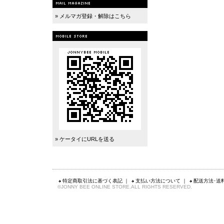
» メルマガ登録・解除はこちら
» ケータイにURLを送る
特定商取引法に基づく表記
｜
支払い方法について
｜
配送方法･送
©JONNY BEE ONLINE STORE.ALL RIGHTS RESERVED.