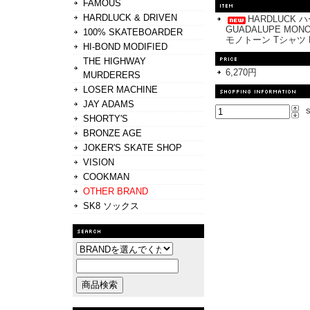
FAMOUS
HARDLUCK & DRIVEN
HARDLUCK 
GUADALUPE MO
100% SKATEBOARDER
モノトーン Tシャツ 
HI-BOND MODIFIED
THE HIGHWAY
6,270円
MURDERERS
LOSER MACHINE
JAY ADAMS
s
SHORTY'S
BRONZE AGE
JOKER'S SKATE SHOP
VISION
COOKMAN
OTHER BRAND
SK8 ソックス