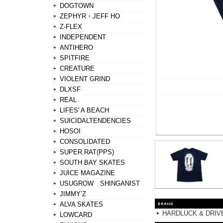
DOGTOWN
ZEPHYR・JEFF HO
Z-FLEX
INDEPENDENT
ANTIHERO
SPITFIRE
CREATURE
VIOLENT GRIND
DLXSF
REAL
LIFES' A BEACH
SUICIDALTENDENCIES
HOSOI
CONSOLIDATED
SUPER.RAT(PPS)
SOUTH BAY SKATES
JUICE MAGAZINE
USUGROW SHINGANIST
JIMMY’Z
ALVA SKATES
HARDLUCK & DRIV
LOWCARD