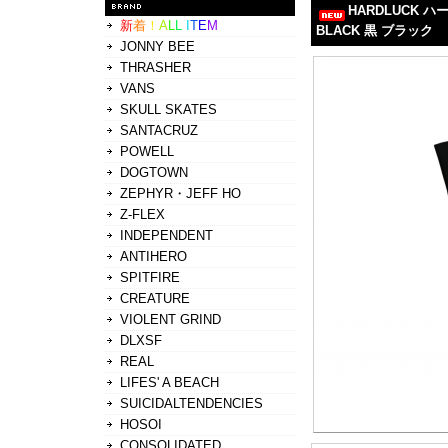
HARDLUCK ハ
新
着
！
A
L
L
I
T
E
M
BLACK 黒 ブラック
JONNY BEE
THRASHER
VANS
SKULL SKATES
SANTACRUZ
POWELL
DOGTOWN
ZEPHYR・JEFF HO
Z-FLEX
INDEPENDENT
ANTIHERO
SPITFIRE
CREATURE
VIOLENT GRIND
DLXSF
REAL
LIFES' A BEACH
SUICIDALTENDENCIES
HOSOI
CONSOLIDATED