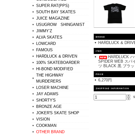
SUPER.RAT(PPS)
SOUTH BAY SKATES
JUICE MAGAZINE
USUGROW SHINGANIST
JIMMY’Z
ALVA SKATES
HARDLUCK & DRIV
LOWCARD
FAMOUS
HARDLUCK & DRIVEN
HARDLUCK ハ
SPIDER WEB ス
100% SKATEBOARDER
ツ BLACK 黒 ブラ
HI-BOND MODIFIED
THE HIGHWAY
6,270円
MURDERERS
LOSER MACHINE
JAY ADAMS
s
SHORTY'S
BRONZE AGE
JOKER'S SKATE SHOP
VISION
COOKMAN
OTHER BRAND