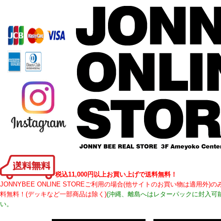
税込11,000円以上お買い上げで送料無料！
JONNYBEE ONLINE STOREご利用の場合(他サイトのお買い物は適用
料無料！(デッキなど一部商品は除く)
(沖縄、離島へはレターパックに封入可
い。