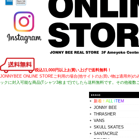
税込11,000円以上お買い上げで送料無料！
JONNYBEE ONLINE STOREご利用の場合(他サイトのお買い物は適
ックに封入可能な商品(Tシャツ3枚まで)でしたら送料無料です。その他複数
新
着
！
A
L
L
I
T
E
M
JONNY BEE
THRASHER
VANS
SKULL SKATES
SANTACRUZ