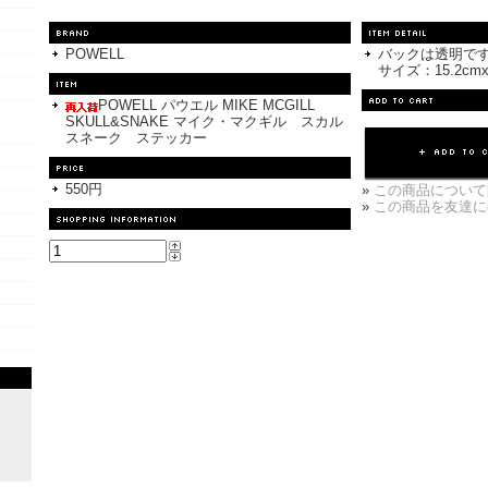
POWELL
バックは透明で
サイズ：15.2cmx
POWELL パウエル MIKE MCGILL
SKULL&SNAKE マイク・マクギル スカル
スネーク ステッカー
550円
»
この商品について
»
この商品を友達に