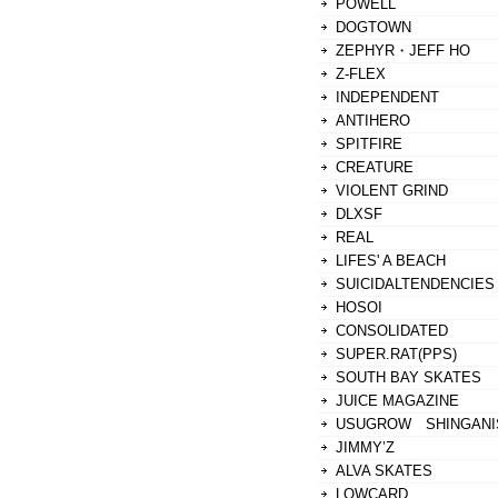
POWELL
DOGTOWN
ZEPHYR・JEFF HO
Z-FLEX
INDEPENDENT
ANTIHERO
SPITFIRE
CREATURE
VIOLENT GRIND
DLXSF
REAL
LIFES' A BEACH
SUICIDALTENDENCIES
HOSOI
CONSOLIDATED
SUPER.RAT(PPS)
SOUTH BAY SKATES
JUICE MAGAZINE
USUGROW SHINGANI
JIMMY’Z
ALVA SKATES
LOWCARD