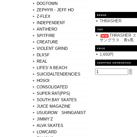
DOGTOWN
ZEPHYR・JEFF HO
Z-FLEX
THRASHER
INDEPENDENT
ANTIHERO
THRASHER 
SPITFIRE
サングラス 青x黒
CREATURE
VIOLENT GRIND
1,650円
DLXSF
REAL
LIFES' A BEACH
SUICIDALTENDENCIES
HOSOI
CONSOLIDATED
SUPER.RAT(PPS)
SOUTH BAY SKATES
JUICE MAGAZINE
USUGROW SHINGANIST
JIMMY’Z
ALVA SKATES
LOWCARD