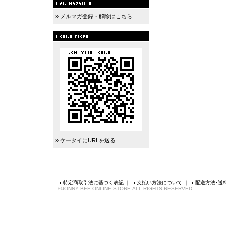
» メルマガ登録・解除はこちら
» ケータイにURLを送る
特定商取引法に基づく表記
｜
支払い方法について
｜
配送方法･送
©JONNY BEE ONLINE STORE.ALL RIGHTS RESERVED.