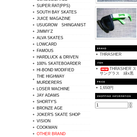
SUPER.RAT(PPS)
SOUTH BAY SKATES
JUICE MAGAZINE
USUGROW SHINGANIST
JIMMY’Z
ALVA SKATES
LOWCARD
FAMOUS
THRASHER
HARDLUCK & DRIVEN
100% SKATEBOARDER
THRASHER 
HI-BOND MODIFIED
サングラス 緑x黒
THE HIGHWAY
MURDERERS
1,650円
LOSER MACHINE
JAY ADAMS
SHORTY'S
BRONZE AGE
JOKER'S SKATE SHOP
VISION
COOKMAN
OTHER BRAND