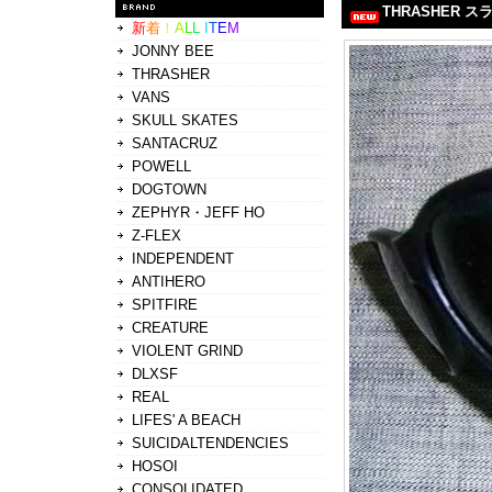
THRASHER 
新
着
！
A
L
L
I
T
E
M
JONNY BEE
THRASHER
VANS
SKULL SKATES
SANTACRUZ
POWELL
DOGTOWN
ZEPHYR・JEFF HO
Z-FLEX
INDEPENDENT
ANTIHERO
SPITFIRE
CREATURE
VIOLENT GRIND
DLXSF
REAL
LIFES' A BEACH
SUICIDALTENDENCIES
HOSOI
CONSOLIDATED