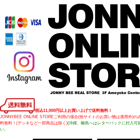
税込11,000円以上お買い上げで送料無料！
JONNYBEE ONLINE STOREご利用の場合(他サイトのお買い物は適用
料無料！(デッキなど一部商品は除く)
(沖縄、離島へはレターパックに封入可
い。