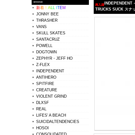
INDEPENDENT
新
着
！
A
L
L
I
T
E
M
TRUCKS SUCK ス
JONNY BEE
THRASHER
VANS
SKULL SKATES
SANTACRUZ
POWELL
DOGTOWN
ZEPHYR・JEFF HO
Z-FLEX
INDEPENDENT
ANTIHERO
SPITFIRE
CREATURE
VIOLENT GRIND
DLXSF
REAL
LIFES' A BEACH
SUICIDALTENDENCIES
HOSOI
CONSOLIDATED