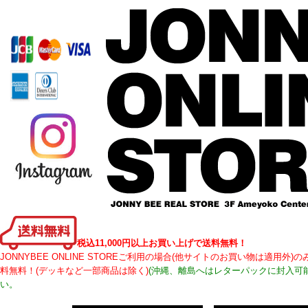
税込11,000円以上お買い上げで送料無料！
JONNYBEE ONLINE STOREご利用の場合(他サイトのお買い物は適用
料無料！(デッキなど一部商品は除く)
(沖縄、離島へはレターパックに封入可
い。