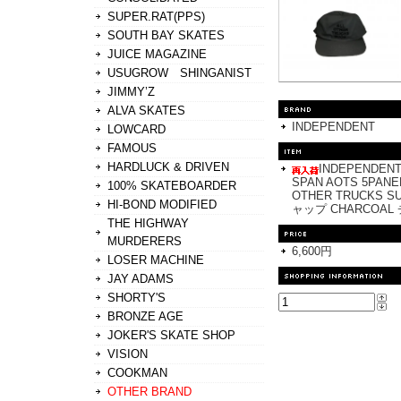
SUPER.RAT(PPS)
SOUTH BAY SKATES
JUICE MAGAZINE
USUGROW SHINGANIST
JIMMY’Z
ALVA SKATES
INDEPENDENT
LOWCARD
FAMOUS
HARDLUCK & DRIVEN
INDEPENDE
SPAN AOTS 5PANE
100% SKATEBOARDER
OTHER TRUCKS
HI-BOND MODIFIED
ャップ CHARCOAL
THE HIGHWAY
MURDERERS
6,600円
LOSER MACHINE
JAY ADAMS
SHORTY'S
BRONZE AGE
JOKER'S SKATE SHOP
VISION
COOKMAN
OTHER BRAND