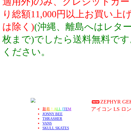
適用外)のみ、クレジットカ
り総額11,000円以上お買い
は除く)
(沖縄、離島へはレター
枚まで)でしたら送料無料で
ください。
ZEPHYR GE
アイコン LS ロ
新
着
！
A
L
L
I
T
E
M
JONNY BEE
THRASHER
VANS
SKULL SKATES