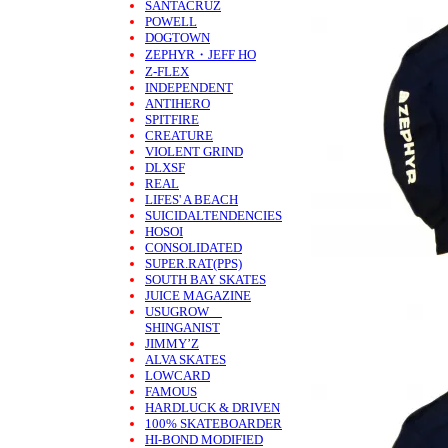
SANTACRUZ
POWELL
DOGTOWN
ZEPHYR・JEFF HO
Z-FLEX
INDEPENDENT
ANTIHERO
SPITFIRE
CREATURE
VIOLENT GRIND
DLXSF
REAL
LIFES' A BEACH
SUICIDALTENDENCIES
HOSOI
CONSOLIDATED
SUPER.RAT(PPS)
SOUTH BAY SKATES
JUICE MAGAZINE
USUGROW
SHINGANIST
JIMMY’Z
ALVA SKATES
LOWCARD
FAMOUS
HARDLUCK & DRIVEN
100% SKATEBOARDER
HI-BOND MODIFIED