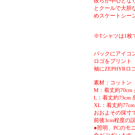
彼らが中心とな
とクールで大胆
めスケートシー
※Tシャツは1枚
バックにアイコ
ロゴをプリント
袖にZEPHYR
素材：コットン
M：着丈約70cm 
L：着丈約73cm 
XL：着丈約77cm
おおよその採寸
前後3cm程度
●照明、PCの