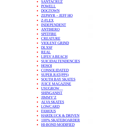
SANTACRUZ
POWELL
DOGTOWN
ZEPHYR・JEFF HO
Z-FLEX
INDEPENDENT
ANTIHERO
SPITFIRE
CREATURE
VIOLENT GRIND
DLXSF
REAL
LIFES' A BEACH
SUICIDALTENDENCIES
HOSOI
CONSOLIDATED
SUPER.RAT(PPS)
SOUTH BAY SKATES
JUICE MAGAZINE
USUGROW
SHINGANIST
JIMMY’Z
ALVA SKATES
LOWCARD
FAMOUS
HARDLUCK & DRIVEN
100% SKATEBOARDER
HI-BOND MODIFIED