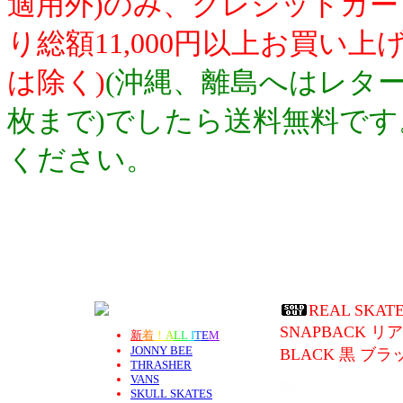
適用外)のみ、クレジットカ
り総額11,000円以上お買い
は除く)
(沖縄、離島へはレター
枚まで)でしたら送料無料で
ください。
REAL SKATE
SNAPBACK 
新
着
！
A
L
L
I
T
E
M
JONNY BEE
BLACK 黒 ブラ
THRASHER
VANS
SKULL SKATES