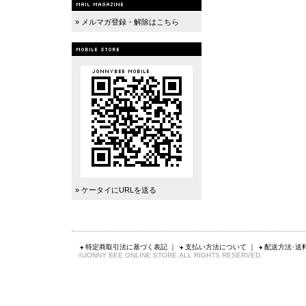
» メルマガ登録・解除はこちら
» ケータイにURLを送る
特定商取引法に基づく表記
｜
支払い方法について
｜
配送方法･送
©JONNY BEE ONLINE STORE.ALL RIGHTS RESERVED.