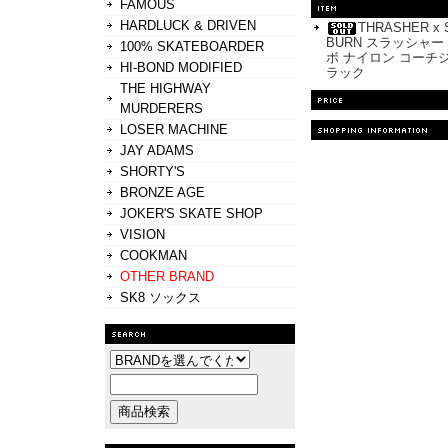
FAMOUS
HARDLUCK & DRIVEN
THRASHER x 
BURN スラッシャ
100% SKATEBOARDER
ボ ナイロン コーチジ
HI-BOND MODIFIED
ラック
THE HIGHWAY
MURDERERS
LOSER MACHINE
JAY ADAMS
SHORTY'S
BRONZE AGE
JOKER'S SKATE SHOP
VISION
COOKMAN
OTHER BRAND
SK8 ソックス