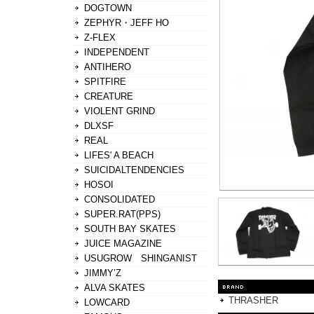
DOGTOWN
ZEPHYR・JEFF HO
Z-FLEX
INDEPENDENT
ANTIHERO
SPITFIRE
CREATURE
VIOLENT GRIND
DLXSF
REAL
LIFES' A BEACH
SUICIDALTENDENCIES
HOSOI
CONSOLIDATED
SUPER.RAT(PPS)
SOUTH BAY SKATES
JUICE MAGAZINE
USUGROW SHINGANIST
JIMMY’Z
ALVA SKATES
THRASHER
LOWCARD