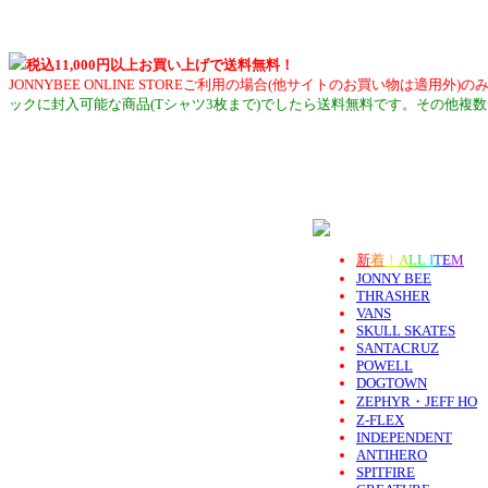
税込11,000円以上お買い上げで送料無料！
JONNYBEE ONLINE STOREご利用の場合(他サイトのお買い物は適
ックに封入可能な商品(Tシャツ3枚まで)でしたら送料無料です。その他複
新
着
！
A
L
L
I
T
E
M
JONNY BEE
THRASHER
VANS
SKULL SKATES
SANTACRUZ
POWELL
DOGTOWN
ZEPHYR・JEFF HO
Z-FLEX
INDEPENDENT
ANTIHERO
SPITFIRE