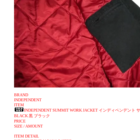
BRAND
INDEPENDENT
ITEM
INDEPENDENT SUMMIT WORK JACKET インディペンデ
BLACK 黒 ブラック
PRICE
SIZE / AMOUNT
ITEM DETAIL