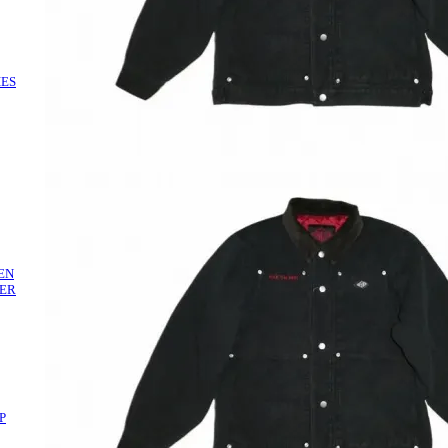
IES
EN
ER
P