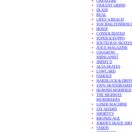
CREATURE
VIOLENT GRIND
DLXSF
REAL
LIFES' A BEACH
SUICIDALTENDENC
HOSOI
CONSOLIDATED
SUPER.RAT(PPS)
SOUTH BAY SKATES
JUICE MAGAZINE
USUGROW
SHINGANIST
JIMMY’Z
ALVA SKATES
LOWCARD
FAMOUS
HARDLUCK & DRIV
100% SKATEBOARD
HI-BOND MODIFIED
THE HIGHWAY
MURDERERS
LOSER MACHINE
JAY ADAMS
SHORTY'S
BRONZE AGE
JOKER'S SKATE SHO
VISION