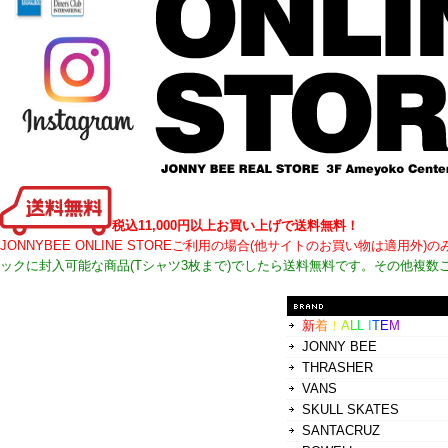
税込11,000円以上お買い上げで送料無料！
JONNYBEE ONLINE STOREご利用の場合(他サイトのお買い物は適
ックに封入可能な商品(Tシャツ3枚まで)でしたら送料無料です。その他複数
新
着
！
A
L
L
I
T
E
M
JONNY BEE
THRASHER
VANS
SKULL SKATES
SANTACRUZ