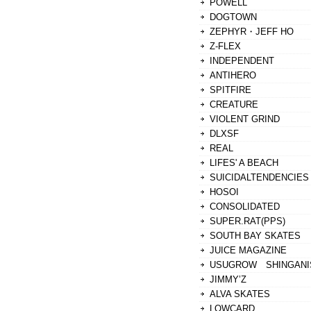
POWELL
DOGTOWN
ZEPHYR・JEFF HO
Z-FLEX
INDEPENDENT
ANTIHERO
SPITFIRE
CREATURE
VIOLENT GRIND
DLXSF
REAL
LIFES' A BEACH
SUICIDALTENDENCIES
HOSOI
CONSOLIDATED
SUPER.RAT(PPS)
SOUTH BAY SKATES
JUICE MAGAZINE
USUGROW SHINGANI
JIMMY’Z
ALVA SKATES
LOWCARD