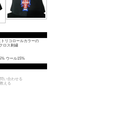
にトリコロールカラーの
番クロス刺繍
% ウール15%
問い合わせる
教える