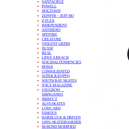
SANTACRUZ
POWELL
DOGTOWN
ZEPHYR・JEFF HO
Z-FLEX
INDEPENDENT
ANTIHERO
SPITFIRE
CREATURE
VIOLENT GRIND
DLXSF
REAL
LIFES' A BEACH
SUICIDALTENDENCIES
HOSOI
CONSOLIDATED
SUPER.RAT(PPS)
SOUTH BAY SKATES
JUICE MAGAZINE
USUGROW
SHINGANIST
JIMMY’Z
ALVA SKATES
LOWCARD
FAMOUS
HARDLUCK & DRIVEN
100% SKATEBOARDER
HI-BOND MODIFIED