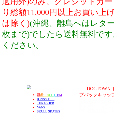
適用外)のみ、クレジットカ
り総額11,000円以上お買い
は除く)
(沖縄、離島へはレター
枚まで)でしたら送料無料で
ください。
DOGTOWN
プバックキャップ
新
着
！
A
L
L
I
T
E
M
JONNY BEE
THRASHER
VANS
SKULL SKATES