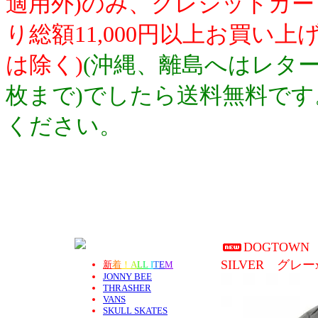
適用外)のみ、クレジットカ
り総額11,000円以上お買い
は除く)
(沖縄、離島へはレター
枚まで)でしたら送料無料で
ください。
DOGTOW
SILVER グレ
新
着
！
A
L
L
I
T
E
M
JONNY BEE
THRASHER
VANS
SKULL SKATES