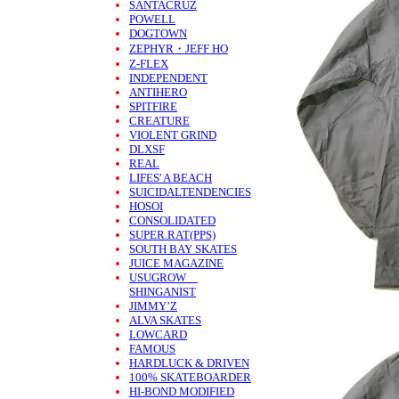
SANTACRUZ
POWELL
DOGTOWN
ZEPHYR・JEFF HO
Z-FLEX
INDEPENDENT
ANTIHERO
SPITFIRE
CREATURE
VIOLENT GRIND
DLXSF
REAL
LIFES' A BEACH
SUICIDALTENDENCIES
HOSOI
CONSOLIDATED
SUPER.RAT(PPS)
SOUTH BAY SKATES
JUICE MAGAZINE
USUGROW
SHINGANIST
JIMMY’Z
ALVA SKATES
LOWCARD
FAMOUS
HARDLUCK & DRIVEN
100% SKATEBOARDER
HI-BOND MODIFIED