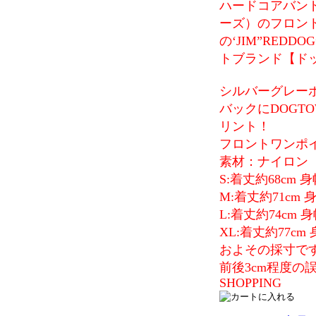
ハードコアバンドS
ーズ）のフロントマ
の‘JIM”RED
トブランド【ド
シルバーグレー
バックにDOGT
リント！
フロントワンポ
素材：ナイロン
S:着丈約68cm 身
M:着丈約71cm 
L:着丈約74cm 身
XL:着丈約77cm 
およその採寸で
前後3cm程度
SHOPPING