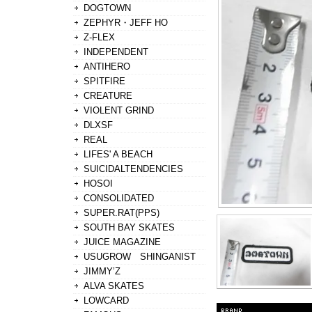
DOGTOWN
ZEPHYR・JEFF HO
Z-FLEX
INDEPENDENT
ANTIHERO
SPITFIRE
CREATURE
VIOLENT GRIND
DLXSF
REAL
LIFES' A BEACH
SUICIDALTENDENCIES
HOSOI
CONSOLIDATED
SUPER.RAT(PPS)
SOUTH BAY SKATES
JUICE MAGAZINE
USUGROW SHINGANIST
JIMMY’Z
ALVA SKATES
LOWCARD