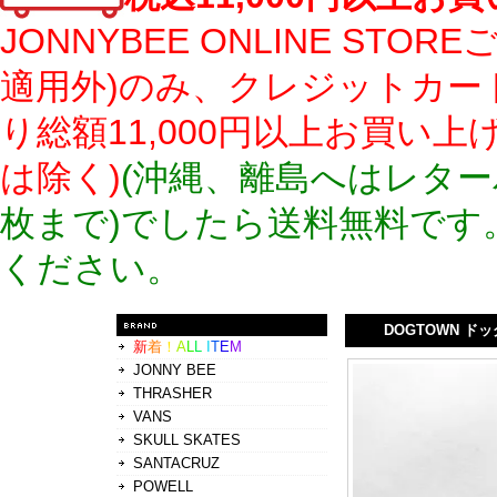
JONNYBEE ONLINE S
適用外)のみ、クレジットカー
り総額11,000円以上お買い
は除く)
(沖縄、離島へはレター
枚まで)でしたら送料無料です
ください。
DOGTOWN ドッ
新
着
！
A
L
L
I
T
E
M
JONNY BEE
THRASHER
VANS
SKULL SKATES
SANTACRUZ
POWELL