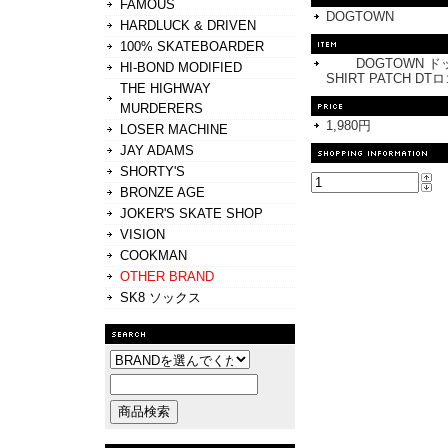
FAMOUS
DOGTOWN
HARDLUCK & DRIVEN
100% SKATEBOARDER
DOGTOWN ド
HI-BOND MODIFIED
SHIRT PATCH D
THE HIGHWAY
MURDERERS
1,980円
LOSER MACHINE
JAY ADAMS
SHORTY'S
BRONZE AGE
JOKER'S SKATE SHOP
VISION
COOKMAN
OTHER BRAND
SK8 ソックス