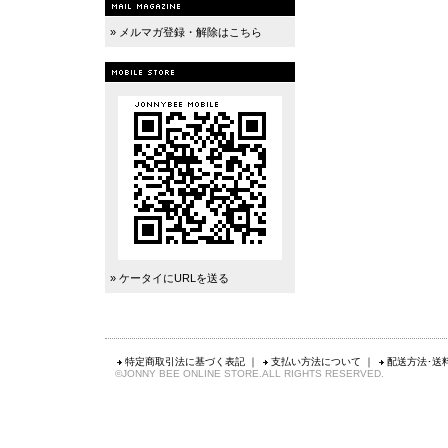
» メルマガ登録・解除はこちら
» ケータイにURLを送る
特定商取引法に基づく表記
｜
支払い方法について
｜
配送方法･送
©JONNY BEE ONLINE STORE.ALL RIGHTS RESERVED.